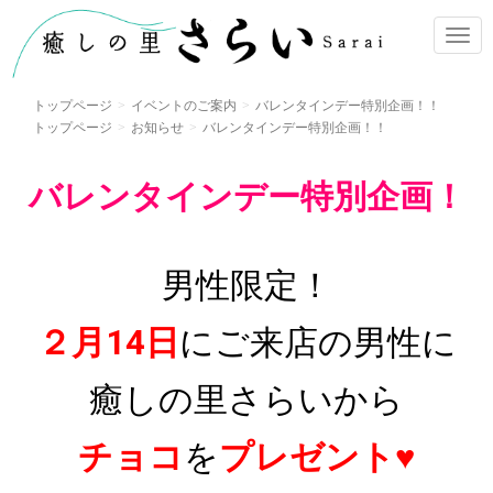
ナ
ビ
ゲ
トップページ
イベントのご案内
バレンタインデー特別企画！！
ー
トップページ
お知らせ
バレンタインデー特別企画！！
シ
ョ
バレンタインデー特別企画！
ン
男性限定！
２月14日
にご来店の男性に
癒しの里さらいから
チョコ
を
プレゼント♥