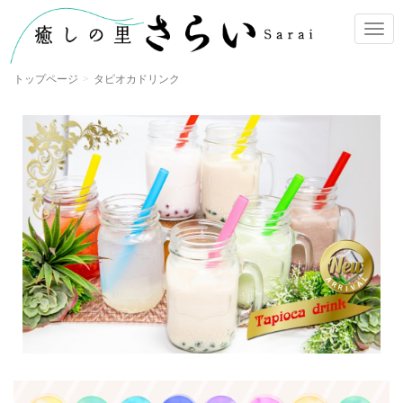
ナ
ビ
ゲ
トップページ
タピオカドリンク
ー
シ
ョ
ン