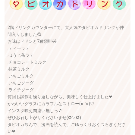
2階ドリンクカウンターにて、大人気のタピオカドリンクが仲
間入りしました😋
お味はドドンと7種類!!!!!🤣
.ティーラテ
.ほうじ茶ラテ
.チョコレートミルク
.抹茶ミルク
.いちごミルク
.いちごソーダ
.ライチソーダ
何回も試作を繰り返しながら、美味しく仕上げました❤
かわいいグラスにカラフルなストロー(๑´`๑)♡
インスタ映え間違い無しっ🎵
ぜひお召し上がりくださいませ(✪▽✪)
タピオカ飲んで、漫画を読んで、ごゆっくりおくつろぎくださ
い❤